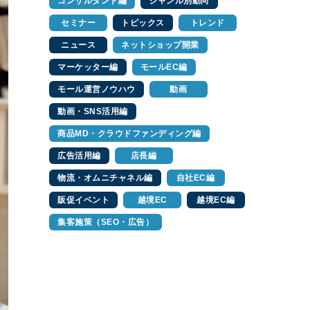
コンサルタント編
ジャンル別動向
セミナー
トピックス
トレンド
ニュース
ネットショップ開業
マーケッター編
モールEC編
モール運営ノウハウ
動画
動画・SNS活用編
商品MD・クラウドファンディング編
広告活用編
店長編
物流・オムニチャネル編
自社EC編
販促イベント
越境EC
越境EC編
集客施策（SEO・広告）