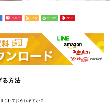
a
Pocket
RSS
feedly
Pin it
げる方法
用されておられますか？