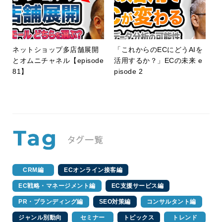
ネットショップ多店舗展開
「これからのECにどうAIを
とオムニチャネル【episode
活用するか？」ECの未来 e
81】
pisode 2
CRM編
ECオンライン接客編
EC戦略・マネージメント編
EC支援サービス編
PR・ブランディング編
SEO対策編
コンサルタント編
ジャンル別動向
セミナー
トピックス
トレンド