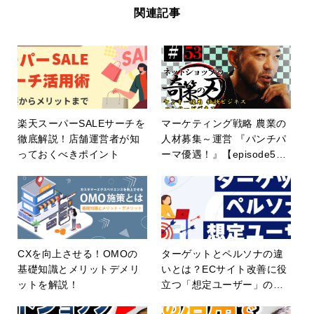
関連記事
楽天スーパーSALEサーチを
マーケティング戦略 農業の
徹底解説！店舗運営者が知
人材募集～運営 『パンチパ
っておくべきポイント
ーマ優遇！』【episode5
3】
CXを向上させる！OMOの
ターゲットとペルソナの違
基礎知識とメリットデメリ
いとは？ECサイト改善に役
ットを解説！
立つ「想定ユーザー」の考
え方を解説