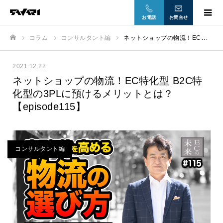
お電話
お問合せ
コラム
コンサルタント編
ネットショップの物流！EC特化型 B2C特化型の3PLに預けるメリットとは？ 【episode115】
ホーム
2021.12.22
ネットショップの物流！EC特化型 B2C特
化型の3PLに預けるメリットとは？
【episode115】
コンサルタント編