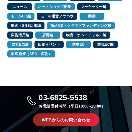
ニュース
ネットショップ開業
マーケッター編
モールEC編
モール運営ノウハウ
動画
動画・SNS活用編
商品MD・クラウドファンディング編
広告活用編
店長編
物流・オムニチャネル編
自社EC編
販促イベント
越境EC
越境EC編
集客施策（SEO・広告）
03-6825-5538
お電話受付時間（平日10:00~19:00）
WEBからのお問い合わせ