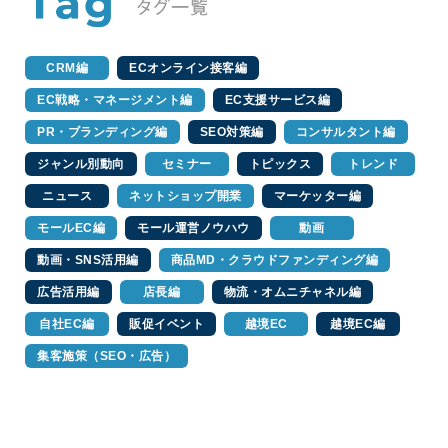
CRM編
ECオンライン接客編
EC戦略・マネージメント編
EC支援サービス編
PR・ブランディング編
SEO対策編
コンサルタント編
ジャンル別動向
セミナー
トピックス
トレンド
ニュース
ネットショップ開業
マーケッター編
モールEC編
モール運営ノウハウ
動画
動画・SNS活用編
商品MD・クラウドファンディング編
広告活用編
店長編
物流・オムニチャネル編
自社EC編
販促イベント
越境EC
越境EC編
集客施策（SEO・広告）