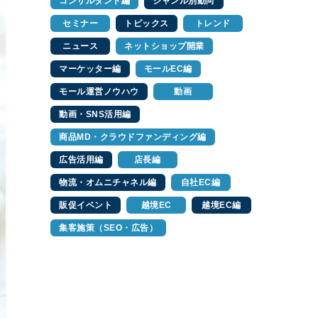
コンサルタント編
ジャンル別動向
セミナー
トピックス
トレンド
ニュース
ネットショップ開業
マーケッター編
モールEC編
モール運営ノウハウ
動画
動画・SNS活用編
商品MD・クラウドファンディング編
広告活用編
店長編
物流・オムニチャネル編
自社EC編
販促イベント
越境EC
越境EC編
集客施策（SEO・広告）