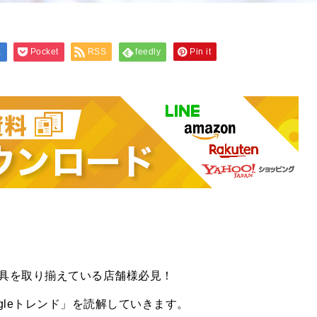
a
Pocket
RSS
feedly
Pin it
具を取り揃えている店舗様必見！
gleトレンド」を読解していきます。