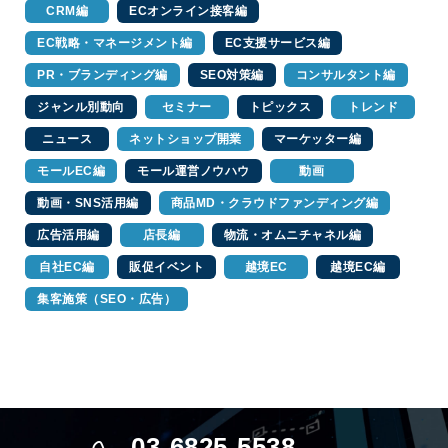
CRM編
ECオンライン接客編
EC戦略・マネージメント編
EC支援サービス編
PR・ブランディング編
SEO対策編
コンサルタント編
ジャンル別動向
セミナー
トピックス
トレンド
ニュース
ネットショップ開業
マーケッター編
モールEC編
モール運営ノウハウ
動画
動画・SNS活用編
商品MD・クラウドファンディング編
広告活用編
店長編
物流・オムニチャネル編
自社EC編
販促イベント
越境EC
越境EC編
集客施策（SEO・広告）
03-6825-5538