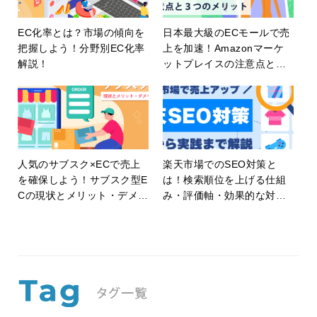
EC化率とは？市場の傾向を
日本最大級のECモールで売
把握しよう！分野別EC化率
上を加速！Amazonマーケ
解説！
ットプレイスの注意点と３
つのメリットとは
人気のサブスク×ECで売上
楽天市場でのSEO対策と
を確保しよう！サブスク型E
は！検索順位を上げる仕組
Cの現状とメリット・デメリ
み・評価軸・効果的な対策
ットについて
方法を徹底解説！