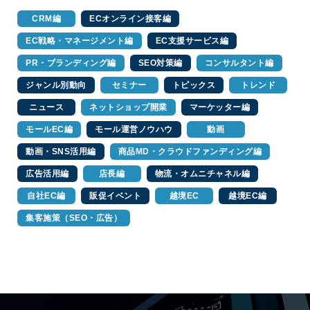
CRM編
ECオンライン接客編
EC戦略・マネージメント編
EC支援サービス編
PR・ブランディング編
SEO対策編
コンサルタント編
ジャンル別動向
セミナー
トピックス
トレンド
ニュース
ネットショップ開業
マーケッター編
モールEC編
モール運営ノウハウ
動画
動画・SNS活用編
商品MD・クラウドファンディング編
広告活用編
店長編
物流・オムニチャネル編
自社EC編
販促イベント
越境EC
越境EC編
集客施策（SEO・広告）