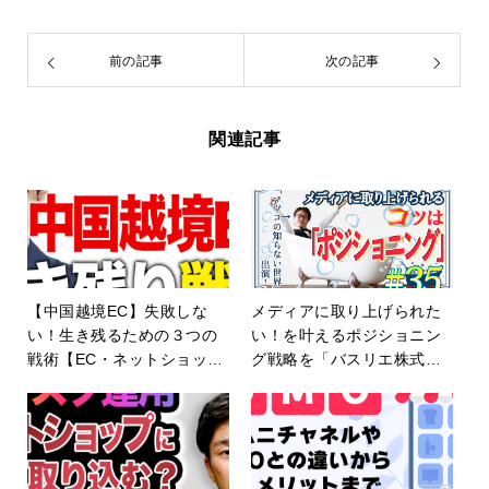
前の記事
次の記事
関連記事
【中国越境EC】失敗しな
メディアに取り上げられた
い！生き残るための３つの
い！を叶えるポジショニン
戦術【EC・ネットショッ
グ戦略を「バスリエ株式会
プ】
社」に独占インタビュー！
【ECの未来 EP35】