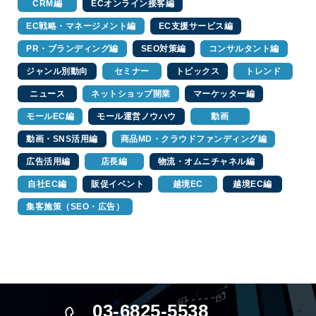
CRM編
ECオンライン接客編
EC戦略・マネージメント編
EC支援サービス編
PR・ブランディング編
SEO対策編
コンサルタント編
ジャンル別動向
セミナー
トピックス
トレンド
ニュース
ネットショップ開業
マーケッター編
モールEC編
モール運営ノウハウ
動画
動画・SNS活用編
商品MD・クラウドファンディング編
広告活用編
店長編
物流・オムニチャネル編
自社EC編
販促イベント
越境EC
越境EC編
集客施策（SEO・広告）
03-6825-5538