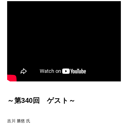
～第340回 ゲスト～
吉川 勝慈 氏