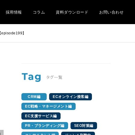
採用情報
コラム
資料ダウンロード
お問い合わせ
sode199】
CRM編
ECオンライン接客編
EC戦略・マネージメント編
EC支援サービス編
PR・ブランディング編
SEO対策編