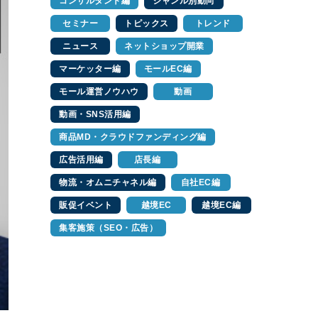
コンサルタント編
ジャンル別動向
セミナー
トピックス
トレンド
ニュース
ネットショップ開業
マーケッター編
モールEC編
モール運営ノウハウ
動画
動画・SNS活用編
商品MD・クラウドファンディング編
広告活用編
店長編
物流・オムニチャネル編
自社EC編
販促イベント
越境EC
越境EC編
集客施策（SEO・広告）