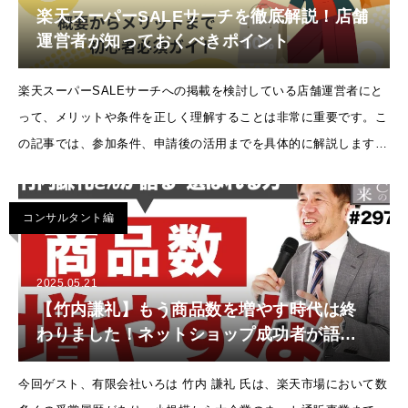
楽天スーパーSALEサーチを徹底解説！店舗
運営者が知っておくべきポイント
楽天スーパーSALEサーチへの掲載を検討している店舗運営者にと
って、メリットや条件を正しく理解することは非常に重要です。こ
の記事では、参加条件、申請後の活用までを具体的に解説します。
無駄な作業や申請ミスを防ぎ、スムーズにセールの恩恵を受けるた
めの参考にしてくだ
コンサルタント編
2025.05.21
【竹内謙礼】もう商品数を増やす時代は終
わりました！ネットショップ成功者が語る
真実とは【EC・ネットショップ・楽天・
Amazon】
今回ゲスト、有限会社いろは 竹内 謙礼 氏は、楽天市場において数