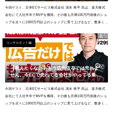
方！やってる集客とは？成功事例【ECマス
ターズ・ネットショップ・楽天市場・
今回ゲスト、日本ECサービス株式会社 清水 将平 氏は、楽天株式
Amazon・Yahoo!ショッピング】
会社にて入社半年でMVPを獲得。その後も月商100万円前後のショ
ップを次々に1000万円以上のショップに育て上げるなど、数多くの
実績を残され、「世界中の人々に感動を与え、ニッポ ンを元気に
する!」という理
コンサルタント編
2025.06.4
【教えたくない】もう広告依存では売れま
せん。今ECで売れてる会社がやってる集客
とは？成功事例【ECマスターズ・ネットシ
ョップ・楽天市場・Amazon・Yahoo!ショ
今回ゲスト、日本ECサービス株式会社 清水 将平 氏は、楽天株式
ッピング】
会社にて入社半年でMVPを獲得。その後も月商100万円前後のショ
ップを次々に1000万円以上のショップに育て上げるなど、数多くの
実績を残され、「世界中の人々に感動を与え、ニッポ ンを元気に