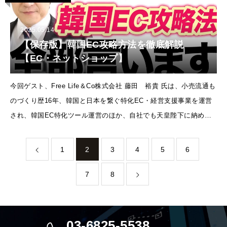
2025.05.14
【保存版】韓国EC攻略方法を徹底解説
【EC・ネットショップ】
今回ゲスト、Free Life＆Co株式会社 藤田 裕貴 氏は、小売流通も
のづくり歴16年、韓国と日本を繋ぐ特化EC・経営支援事業を運営
され、韓国EC特化ツール運営のほか、自社でも天皇陛下に納めて
いる京都製品のEC運営。日本の魅力を世界へ伝える支援に尽力さ
れていらっしゃいます
1
2
3
4
5
6
7
8
03-6825-5538