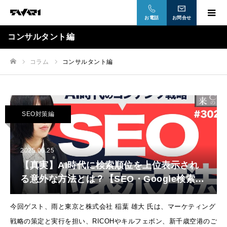
お電話
お問合せ
コンサルタント編
コラム
コンサルタント編
ホーム
SEO対策編
2025.06.25
【真実】AI時代に検索順位を上位表示され
る意外な方法とは？【SEO・Google検索・
EC・ネットショップ・コンテンツ戦略】
今回ゲスト、雨と東京と株式会社 稲葉 雄大 氏は、マーケティング
戦略の策定と実行を担い、RICOHやキルフェボン、新千歳空港のご