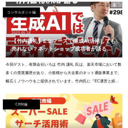
する!」という理
コンサルタント編
2025.05.28
【竹内謙礼】Eコマースで生成AI活用しても
売れない？ネットショップ成功者が語る真
実とは【EC・ネットショップ・楽天・
Amazon】
今回ゲスト、有限会社いろは 竹内 謙礼 氏は、楽天市場において数
多くの受賞履歴があり、小規模から大企業のネット通販事業まで、
幅広くノウハウをご提供されています。竹内氏に『EC運営と経営
の未来』についてお話をお伺いしました！▽生成AIを活用したネッ
トショップの未来は
CRM編
2025.05.23