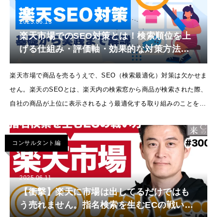
2025.06.13
楽天市場でのSEO対策とは！検索順位を上
げる仕組み・評価軸・効果的な対策方法を
徹底解説！
楽天市場で商品を売るうえで、SEO（検索最適化）対策は欠かせま
せん。楽天のSEOとは、楽天内の検索窓から商品が検索された際、
自社の商品が上位に表示されるよう最適化する取り組みのことを指
します。検索結果での上位表示を狙うことで、広告を使わずにアク
セス数や売上の向
コンサルタント編
2025.06.11
【衝撃】楽天に市場は出してるだけではも
う売れません。指名検索を生むECの戦い