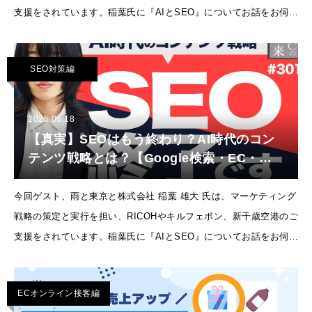
支援をされています。稲葉氏に『AIとSEO』についてお話をお伺い
しました！▽AIのSEOで上がっていくためにどうしたらいい？
Webサ
SEO対策編
2025.06.18
【真実】SEOはもう終わり？AI時代のコン
テンツ戦略とは？【Google検索・EC・ネ
ットショップ】
今回ゲスト、雨と東京と株式会社 稲葉 雄大 氏は、マーケティング
戦略の策定と実行を担い、RICOHやキルフェボン、新千歳空港のご
支援をされています。稲葉氏に『AIとSEO』についてお話をお伺い
しました！▽SEOマズイ！？もうSEOの時代は終わりに差し掛か
りつつ
ECオンライン接客編