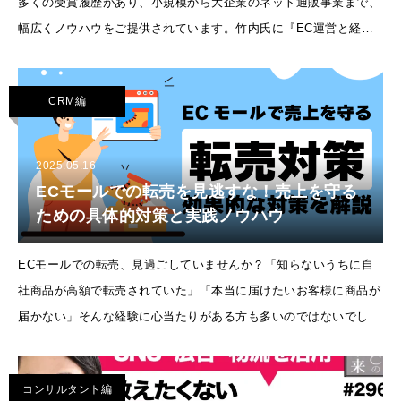
多くの受賞履歴があり、小規模から大企業のネット通販事業まで、
幅広くノウハウをご提供されています。竹内氏に『EC運営と経営
の未来』についてお話をお伺いしました！▽ ロングテールから単
品モデルへAma
CRM編
2025.05.16
ECモールでの転売を見逃すな！売上を守る
ための具体的対策と実践ノウハウ
ECモールでの転売、見過ごしていませんか？「知らないうちに自
社商品が高額で転売されていた」「本当に届けたいお客様に商品が
届かない」そんな経験に心当たりがある方も多いのではないでしょ
うか。売上は守りたい、でも転売は防ぎたい。こうしたジレンマを
抱えるシ
コンサルタント編