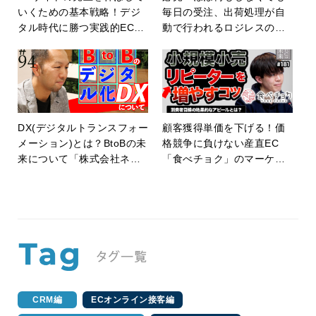
いくための基本戦略！デジ
毎日の受注、出荷処理が自
タル時代に勝つ実践的EC戦
動で行われるロジレスの秘
略を解説！
密【EC・ネットショップ】
【episode202】
DX(デジタルトランスフォー
顧客獲得単価を下げる！価
メーション)とは？BtoBの未
格競争に負けない産直EC
来について「株式会社ネッ
「食べチョク」のマーケテ
トショップ支援室」に独占
ィング戦略【episode181】
インタビュー！【ECの未来
EP94】
CRM編
ECオンライン接客編