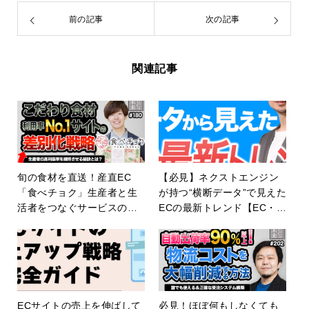
前の記事
次の記事
関連記事
旬の食材を直送！産直EC
【必見】ネクストエンジン
「食べチョク」生産者と生
が持つ“横断データ”で見えた
活者をつなぐサービスの秘
ECの最新トレンド【EC・ネ
密【episode180】
ットショップ】
ECサイトの売上を伸ばして
必見！ほぼ何もしなくても