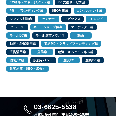
EC戦略・マネージメント編
EC支援サービス編
PR・ブランディング編
SEO対策編
コンサルタント編
ジャンル別動向
セミナー
トピックス
トレンド
ニュース
ネットショップ開業
マーケッター編
モールEC編
モール運営ノウハウ
動画
動画・SNS活用編
商品MD・クラウドファンディング編
広告活用編
店長編
物流・オムニチャネル編
自社EC編
販促イベント
越境EC
越境EC編
集客施策（SEO・広告）
03-6825-5538
お電話受付時間（平日10:00~19:00）