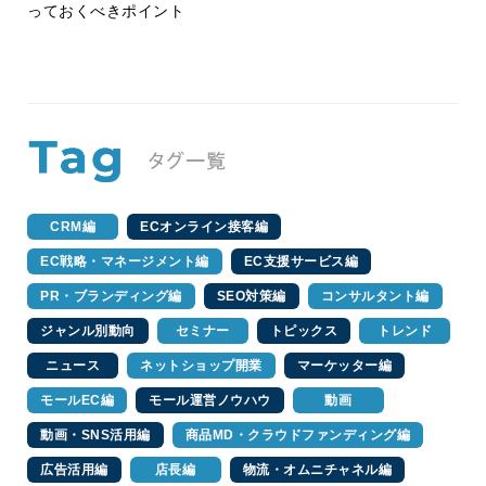
っておくべきポイント
CRM編
ECオンライン接客編
EC戦略・マネージメント編
EC支援サービス編
PR・ブランディング編
SEO対策編
コンサルタント編
ジャンル別動向
セミナー
トピックス
トレンド
ニュース
ネットショップ開業
マーケッター編
モールEC編
モール運営ノウハウ
動画
動画・SNS活用編
商品MD・クラウドファンディング編
広告活用編
店長編
物流・オムニチャネル編