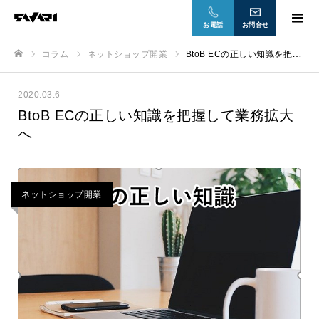
お電話
お問合せ
コラム
ネットショップ開業
BtoB ECの正しい知識を把握して業務拡大へ
ホーム
2020.03.6
BtoB ECの正しい知識を把握して業務拡大
へ
ネットショップ開業