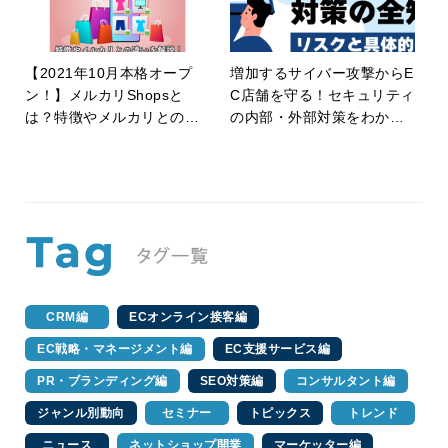
【2021年10月本格オープ
増加するサイバー攻撃からE
ン！】メルカリShopsと
C店舗を守る！セキュリティ
は？特徴やメルカリとの違
の内部・外部対策をわかり
いを解説！
やすく解説！
CRM編
ECオンライン接客編
EC戦略・マネージメント編
EC支援サービス編
PR・ブランディング編
SEO対策編
コンサルタント編
ジャンル別動向
セミナー
トピックス
トレンド
ニュース
ネットショップ開業
マーケッター編