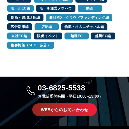
モールEC編
モール運営ノウハウ
動画
動画・SNS活用編
商品MD・クラウドファンディング編
広告活用編
店長編
物流・オムニチャネル編
自社EC編
販促イベント
越境EC
越境EC編
集客施策（SEO・広告）
03-6825-5538
お電話受付時間（平日10:00~19:00）
WEBからのお問い合わせ