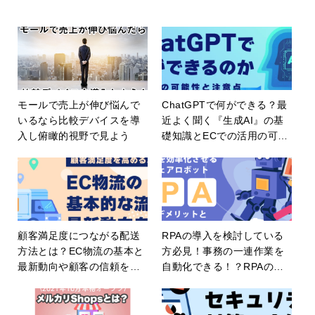
モールで売上が伸び悩んで
ChatGPTで何ができる？最
いるなら比較デバイスを導
近よく聞く『生成AI』の基
入し俯瞰的視野で見よう
礎知識とECでの活用の可能
性と注意点について解説！
顧客満足度につながる配送
RPAの導入を検討している
方法とは？EC物流の基本と
方必見！事務の一連作業を
最新動向や顧客の信頼を獲
自動化できる！？RPAのメ
得するポイントを解説！
リットデメリットや選び方
のポイントを解説！