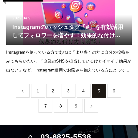
2022.04.9
Instagramのハッシュタグ「#」を有効活用
してフォロワーを増やす！効果的な付け方
を解説！
Instagramを使っている方であれば「より多くの方に自分の投稿を
みてもらいたい」「企業のSNSを担当しているけどイマイチ効果が
出ない」など、Instagram運用でお悩みを抱えている方にとってハ
ッシュタグの知識は重要になります。今回はInstagramのハッシ
1
2
3
4
5
6
7
8
9
03-6825-5538