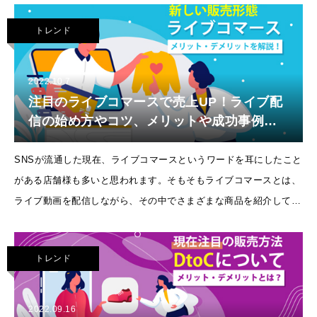
えないのも事実です
トレンド
2022.10.7
注目のライブコマースで売上UP！ライブ配
信の始め方やコツ、メリットや成功事例を
紹介
SNSが流通した現在、ライブコマースというワードを耳にしたこと
がある店舗様も多いと思われます。そもそもライブコマースとは、
ライブ動画を配信しながら、その中でさまざまな商品を紹介して販
売する「ライブ配信」と「Eコマース」をかけ合わせた新たな販売
形態になります。今回は
トレンド
2022.09.16