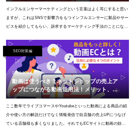
トとデメリット
インフルエンサーマーケティングという言葉はよく耳にすると思い
ますが、これはSNSで影響力をもつインフルエンサーに製品やサー
ビスを紹介してもらい、訴求するマーケティング手法のことになり
ます。企業から顧客に発信しているマス広告などにくらべて、広告
への抵抗感がないので、
SEO対策編
2022.10.14
動画は使うべき？ネットショップの売上ア
ップにつながる動画活用法！メリット、デ
メリット
ここ数年でライブコマースやYoutubeといった動画による商品の紹
介や使い方の解説だけでなく情報発信で自店舗の売上UPにつなげ
ている店舗様も多くなりました。それでもECサイトに動画の効果
があるのかわからない、メリットについて知りたいといった声が絶