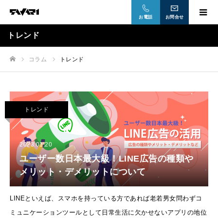
お電話
お問合せ
トレンド
コラム
トレンド
ホーム
トレンド
2023.01.20
ユーザー数日本最大級！LINE広告の種類や
メリット・デメリットについて
LINEといえば、スマホを持っている方であれば老若男女問わずコ
ミュニケーションツールとして日常生活に欠かせないアプリの地位