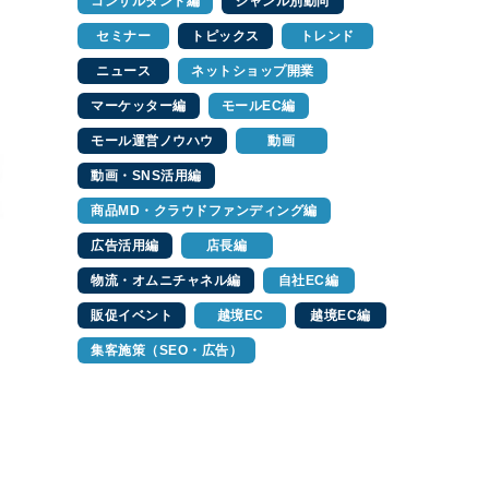
コンサルタント編
ジャンル別動向
セミナー
トピックス
トレンド
ニュース
ネットショップ開業
マーケッター編
モールEC編
モール運営ノウハウ
動画
動画・SNS活用編
商品MD・クラウドファンディング編
広告活用編
店長編
物流・オムニチャネル編
自社EC編
販促イベント
越境EC
越境EC編
集客施策（SEO・広告）