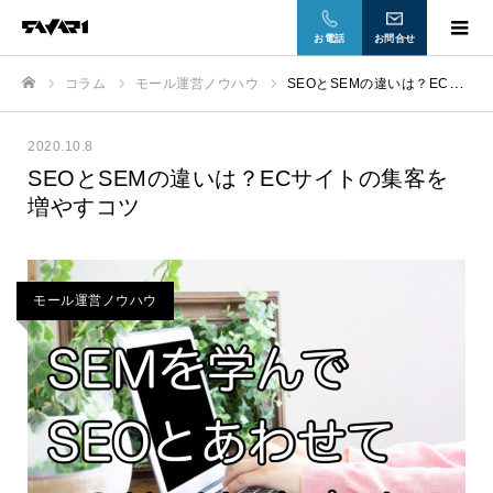
お電話
お問合せ
コラム
モール運営ノウハウ
SEOとSEMの違いは？ECサイトの集客を増やすコツ
ホーム
2020.10.8
SEOとSEMの違いは？ECサイトの集客を
増やすコツ
モール運営ノウハウ