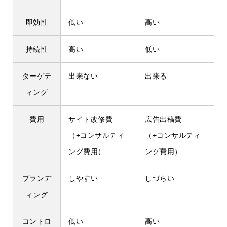
即効性
低い
高い
持続性
高い
低い
ターゲテ
出来ない
出来る
ィング
費用
サイト改修費
広告出稿費
（+コンサルティ
（+コンサルティ
ング費用）
ング費用）
ブランデ
しやすい
しづらい
ィング
コントロ
低い
高い