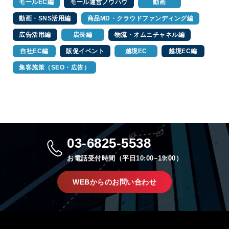
モールEC編
モール運営ノウハウ
動画
動画・SNS活用編
商品MD・クラウドファンディング編
広告活用編
店長編
物流・オムニチャネル編
自社EC編
販促イベント
越境EC
越境EC編
集客施策（SEO・広告）
03-6825-5538
お電話受付時間（平日10:00~19:00）
WEBからのお問い合わせ