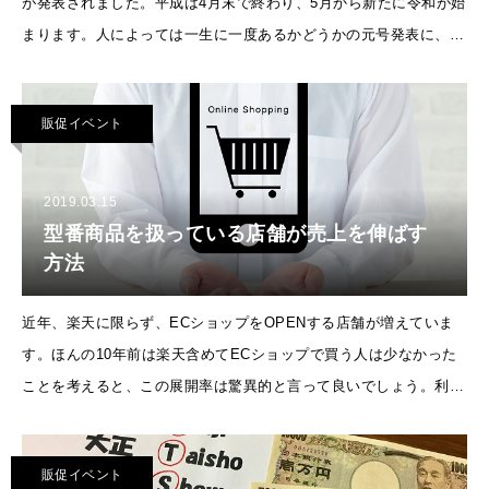
が発表されました。平成は4月末で終わり、5月から新たに令和が始
まります。人によっては一生に一度あるかどうかの元号発表に、日
本中で騒がれていますね。もちろん、楽天もこの新元号の発表を見
逃
販促イベント
2019.03.15
型番商品を扱っている店舗が売上を伸ばす
方法
近年、楽天に限らず、ECショップをOPENする店舗が増えていま
す。ほんの10年前は楽天含めてECショップで買う人は少なかった
ことを考えると、この展開率は驚異的と言って良いでしょう。利用
者にとっては、店舗に行かなくてもネットで欲しいものを探し、購
入ボタン
販促イベント