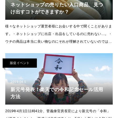
ネットショップの売りたい入口商品、見つ
け出すコトができますか？
様々なネットショップ運営者様にお会いする中で聞くことがありま
す。・ネットショップに出店・出品をしているのに売れない…。・
ウチの商品は本当に良い物なのにそれが理解されていないのではな
いか…？・プロに写真も頼んで、これだけ綺麗なページを作っても
らったのに売れな
販促イベント
2019.04.5
新元号発表！楽天での令和記念セール活用
方法
2019年4月1日11時41分、菅義偉官房長官により新元号の「令和」