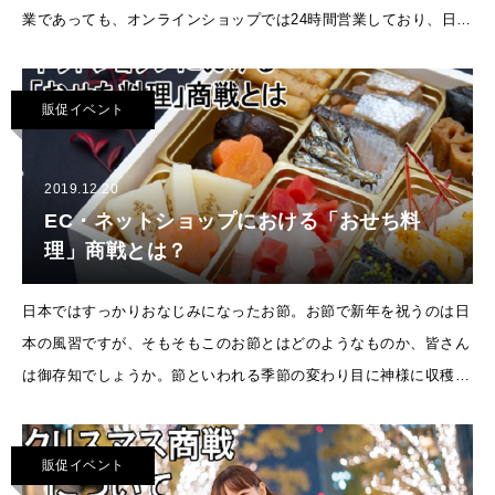
業であっても、オンラインショップでは24時間営業しており、日時
を問わず注文が入ります。店舗様の販売内容・業務形態によっては
年末年始を問わず受
販促イベント
2019.12.20
EC・ネットショップにおける「おせち料
理」商戦とは？
日本ではすっかりおなじみになったお節。お節で新年を祝うのは日
本の風習ですが、そもそもこのお節とはどのようなものか、皆さん
は御存知でしょうか。節といわれる季節の変わり目に神様に収穫を
感謝する風習の「節供」が起源とされており、縄文時代の終わり頃
に中国から日本に伝わ
販促イベント