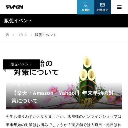
お電話
お問合せ
販促イベント
コラム
販促イベント
ホーム
販促イベント
2019.12.27
【楽天・Amazon・Yahoo!】年末年始の対
策について
今年も残りわずかとなりましたが、店舗様のオンラインショップは
年末年始の対策はお済みでしょうか？実店舗では大晦日・元日は休