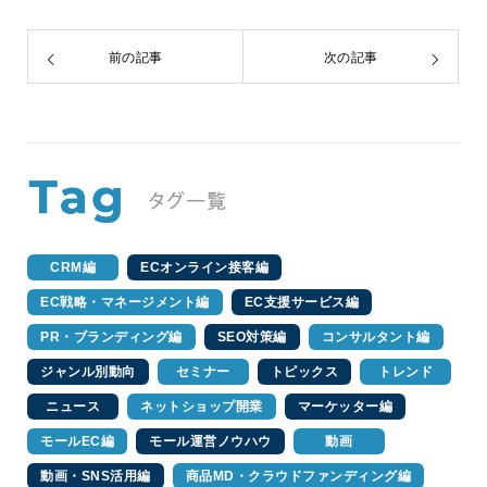
前の記事
次の記事
CRM編
ECオンライン接客編
EC戦略・マネージメント編
EC支援サービス編
PR・ブランディング編
SEO対策編
コンサルタント編
ジャンル別動向
セミナー
トピックス
トレンド
ニュース
ネットショップ開業
マーケッター編
モールEC編
モール運営ノウハウ
動画
動画・SNS活用編
商品MD・クラウドファンディング編