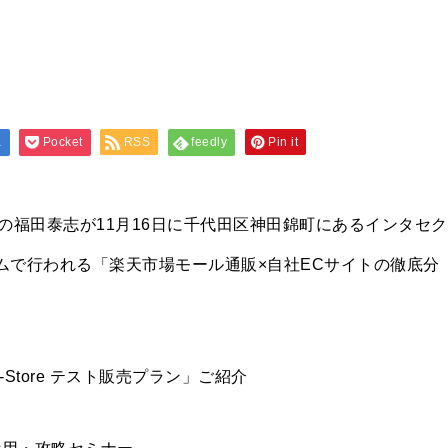
a
Pocket
RSS
feedly
Pin it
の福田泰志が11月16日に千代田区神田錦町にあるインタセク
ムで行われる「楽天市場モール通販×自社ECサイトの徹底分
Store テスト販売プラン」ご紹介