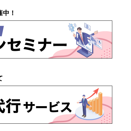
催中！
て