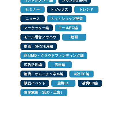
コンサルタント編
ジャンル別動向
セミナー
トピックス
トレンド
ニュース
ネットショップ開業
マーケッター編
モールEC編
モール運営ノウハウ
動画
動画・SNS活用編
商品MD・クラウドファンディング編
広告活用編
店長編
物流・オムニチャネル編
自社EC編
販促イベント
越境EC
越境EC編
集客施策（SEO・広告）