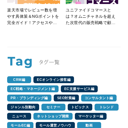
楽天市場でレビュー数を増
ユニファイドコマースと
やす具体策＆NGポイントを
は？オムニチャネルを超え
完全ガイド！アクセスや転
た次世代の販売戦略で顧客
換率を高めるレビュー戦略
体験の革新と業務効率化の
とは？
実現を目指す！
CRM編
ECオンライン接客編
EC戦略・マネージメント編
EC支援サービス編
PR・ブランディング編
SEO対策編
コンサルタント編
ジャンル別動向
セミナー
トピックス
トレンド
ニュース
ネットショップ開業
マーケッター編
モールEC編
モール運営ノウハウ
動画