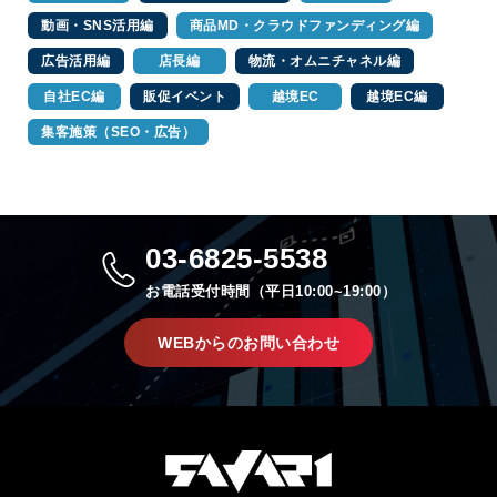
動画・SNS活用編
商品MD・クラウドファンディング編
広告活用編
店長編
物流・オムニチャネル編
自社EC編
販促イベント
越境EC
越境EC編
集客施策（SEO・広告）
03-6825-5538
お電話受付時間（平日10:00~19:00）
WEBからのお問い合わせ