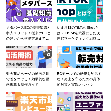
メタバースECの基礎知識と
いま注目のTikTok Shopと
参入メリット！従来のECと
は？TikTokを武器にした次
の違いから構築方法まで、
世代マーケティング戦略を
ビジネスチャンスを逃さな
解説！
いための実践的解説！
楽天商品ページの動画活用
ECモールでの転売を見逃す
で差をつける！効果的な動
な！売上を守るための具体
画掲載＆制作ガイド
的対策と実践ノウハウ