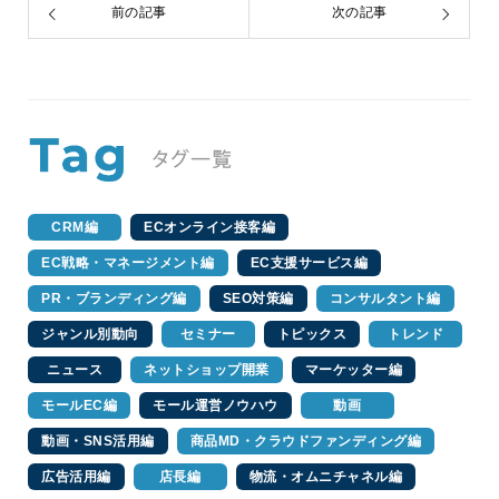
前の記事
次の記事
CRM編
ECオンライン接客編
EC戦略・マネージメント編
EC支援サービス編
PR・ブランディング編
SEO対策編
コンサルタント編
ジャンル別動向
セミナー
トピックス
トレンド
ニュース
ネットショップ開業
マーケッター編
モールEC編
モール運営ノウハウ
動画
動画・SNS活用編
商品MD・クラウドファンディング編
広告活用編
店長編
物流・オムニチャネル編