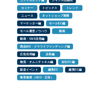
コンサルタント編
ジャンル別動向
セミナー
トピックス
トレンド
ニュース
ネットショップ開業
マーケッター編
モールEC編
モール運営ノウハウ
動画
動画・SNS活用編
商品MD・クラウドファンディング編
広告活用編
店長編
物流・オムニチャネル編
自社EC編
販促イベント
越境EC
越境EC編
集客施策（SEO・広告）