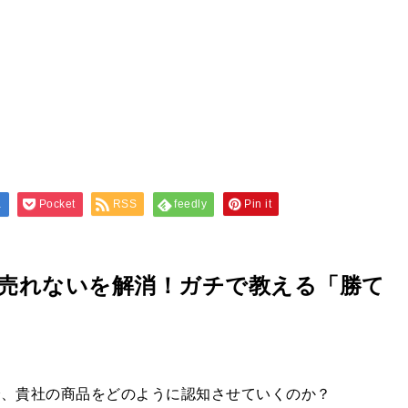
a
Pocket
RSS
feedly
Pin it
の売れないを解消！ガチで教える「勝て
グで、貴社の商品をどのように認知させていくのか？