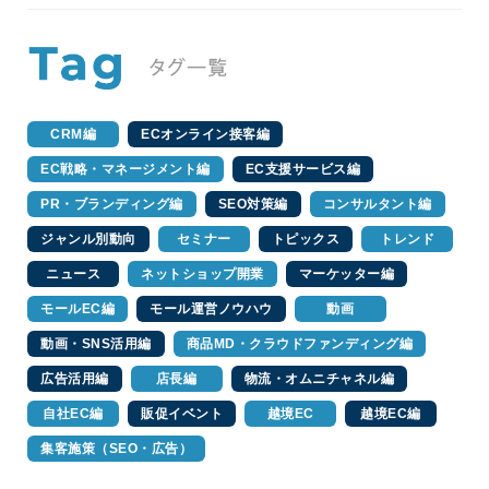
CRM編
ECオンライン接客編
EC戦略・マネージメント編
EC支援サービス編
PR・ブランディング編
SEO対策編
コンサルタント編
ジャンル別動向
セミナー
トピックス
トレンド
ニュース
ネットショップ開業
マーケッター編
モールEC編
モール運営ノウハウ
動画
動画・SNS活用編
商品MD・クラウドファンディング編
広告活用編
店長編
物流・オムニチャネル編
自社EC編
販促イベント
越境EC
越境EC編
集客施策（SEO・広告）