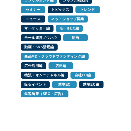
コンサルタント編
ジャンル別動向
セミナー
トピックス
トレンド
ニュース
ネットショップ開業
マーケッター編
モールEC編
モール運営ノウハウ
動画
動画・SNS活用編
商品MD・クラウドファンディング編
広告活用編
店長編
物流・オムニチャネル編
自社EC編
販促イベント
越境EC
越境EC編
集客施策（SEO・広告）