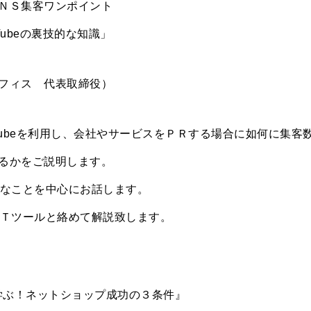
ＮＳ集客ワンポイント
YouTubeの裏技的な知識」
フィス 代表取締役）
am、Youtubeを利用し、会社やサービスをＰＲする場合に如何に集客
るかをご説明します。
的なことを中心にお話します。
ＩＴツールと絡めて解説致します。
に学ぶ！ネットショップ成功の３条件』