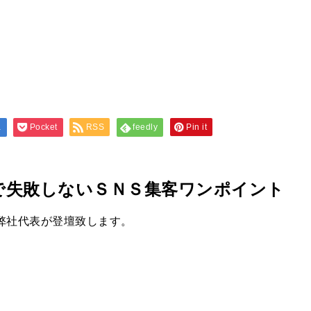
a
Pocket
RSS
feedly
Pin it
で失敗しないＳＮＳ集客ワンポイント
弊社代表が登壇致します。