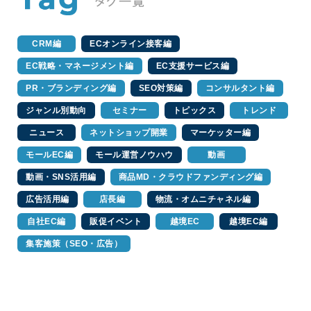
CRM編
ECオンライン接客編
EC戦略・マネージメント編
EC支援サービス編
PR・ブランディング編
SEO対策編
コンサルタント編
ジャンル別動向
セミナー
トピックス
トレンド
ニュース
ネットショップ開業
マーケッター編
モールEC編
モール運営ノウハウ
動画
動画・SNS活用編
商品MD・クラウドファンディング編
広告活用編
店長編
物流・オムニチャネル編
自社EC編
販促イベント
越境EC
越境EC編
集客施策（SEO・広告）