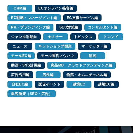
CRM編
ECオンライン接客編
EC戦略・マネージメント編
EC支援サービス編
PR・ブランディング編
SEO対策編
コンサルタント編
ジャンル別動向
セミナー
トピックス
トレンド
ニュース
ネットショップ開業
マーケッター編
モールEC編
モール運営ノウハウ
動画
動画・SNS活用編
商品MD・クラウドファンディング編
広告活用編
店長編
物流・オムニチャネル編
自社EC編
販促イベント
越境EC
越境EC編
集客施策（SEO・広告）