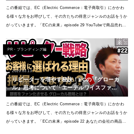
EP29】
この番組では、EC（Electric Commerce：電子商取引）にかかわ
る様々な方をお呼びして、その方たちの得意ジャンルのお話をうか
がっていきます。「ECの未来」episode 29 YouTubeで商品売れる
のかな？やってはいるが全く売れないんだ
PR・ブランディング編
2020.03.13
リピーターを増やす秘訣！ECの『グローカ
ル』思考について「エーデルワイスファー
ム」に独占インタビュー！【ECの未来
EP22】
この番組では、EC（Electric Commerce：電子商取引）にかかわ
る様々な方をお呼びして、その方たちの得意ジャンルのお話をうか
がっていきます。「ECの未来」episode 22 あなたの会社の商品や
サービスは、お客様から何で選ばれているのか？