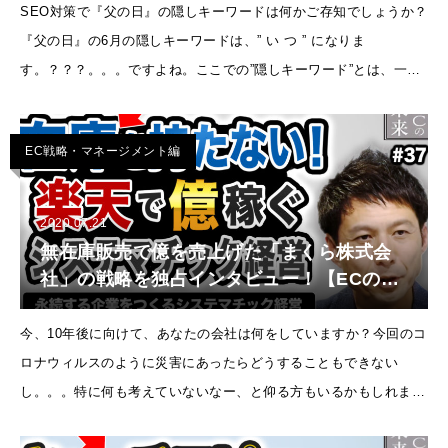
SEO対策で『父の日』の隠しキーワードは何かご存知でしょうか？
『父の日』の6月の隠しキーワードは、” い つ ” になりま
す。？？？。。。ですよね。ここでの”隠しキーワード”とは、一般
的にSEO対策で言われている、キーワードをコンテンツに乱雑させ
て
EC戦略・マネージメント編
2020.07.21
無在庫販売で億を売上げた「まくら株式会
社」の戦略を独占インタビュー！【ECの未
来 EP37】
今、10年後に向けて、あなたの会社は何をしていますか？今回のコ
ロナウィルスのように災害にあったらどうすることもできない
し。。。特に何も考えていないなー、と仰る方もいるかもしれませ
ん。しかし、松下幸之助さんが仰った『現状維持は後退の始ま