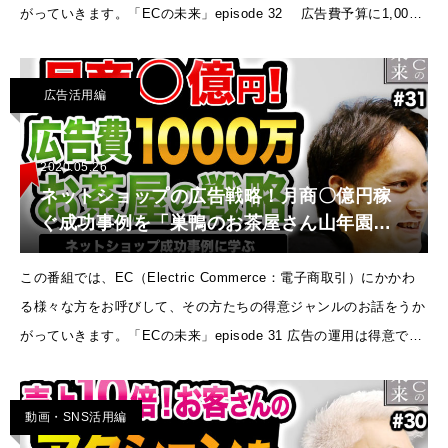
がっていきます。「ECの未来」episode 32 広告費予算に1,000
万円！あなたならどう使いますか？
広告活用編
2020.05.26
ネットショップの広告戦略！月商〇億円稼
ぐ成功事例を「巣鴨のお茶屋さん山年園」
に独占インタビュー！【ECの未来 EP31】
この番組では、EC（Electric Commerce：電子商取引）にかかわ
る様々な方をお呼びして、その方たちの得意ジャンルのお話をうか
がっていきます。「ECの未来」episode 31 広告の運用は得意でし
ょうか？選定できない、費用対効果が悪い、そも
動画・SNS活用編