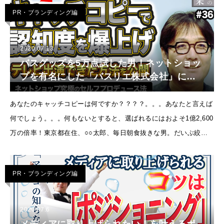
り』、
PR・ブランディング編
2020.07.13
バスグッズを5万点試した男！ネットショッ
プを有名にした「バスリエ株式会社」に独
占インタビュー！【ECの未来 EP36】
あなたのキャッチコピーは何ですか？？？？。。。あなたと言えば
何でしょう。。。何もないとすると、選ばれるにはおよそ1億2,600
万の倍率！東京都在住、○○太郎、毎日朝食抜きな男。だいぶ絞ら
れますが、でもこの人だからといって、ききたい話はなさそ
PR・ブランディング編
2020.07.6