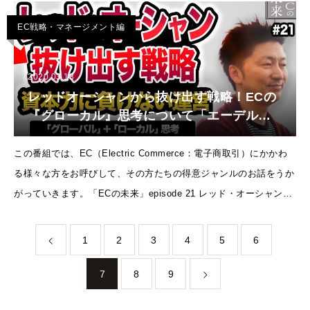
EC戦略・マネージメント編
2020.03.13
レッドオーシャンから抜け出す戦略！ECの
『グローカル』思考について「エーデルワ
イスファーム」に独占インタビュー！【EC
の未来 EP21】
この番組では、EC（Electric Commerce：電子商取引）にかかわ
る様々な方をお呼びして、その方たちの得意ジャンルのお話をうか
がっていきます。「ECの未来」episode 21 レッド・オーシャンか
ら抜け出す戦略！ECの『グローカル』思考とは？
1
2
3
4
5
6
7
8
9