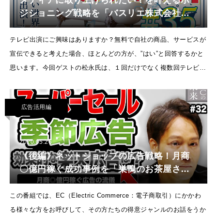
メディアに取り上げられたい！を叶えるポ
ジショニング戦略を「バスリエ株式会社」
に独占インタビュー！【ECの未来 EP35】
テレビ出演にご興味はありますか？無料で自社の商品、サービスが
宣伝できると考えた場合、ほとんどの方が、”はい”と回答するかと
思います。今回ゲストの松永氏は、１回だけでなく複数回テレビ出
演をし、現在でも出演のオファーが続いています。たとえば松永
広告活用編
2020.05.26
《後編》ネットショップの広告戦略！月商
〇億円稼ぐ成功事例を「巣鴨のお茶屋さん
山年園」に独占インタビュー！【ECの未来
EP32】
この番組では、EC（Electric Commerce：電子商取引）にかかわ
る様々な方をお呼びして、その方たちの得意ジャンルのお話をうか