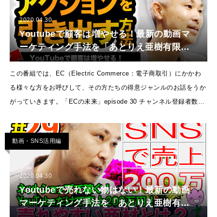
2020.04.30
Youtubeで顧客は増やせる！最新の動画マ
ーケティング手法を「あとりえ亜樹有限会
社」に独占インタビュー！【ECの未来
EP30】
この番組では、EC（Electric Commerce：電子商取引）にかかわ
る様々な方をお呼びして、その方たちの得意ジャンルのお話をうか
がっていきます。「ECの未来」episode 30 チャンネル登録者数を
増やせれば、売上UPすると思っていませんか？
動画・SNS活用編
2020.04.30
Youtubeで売れない物はない！最新の動画
マーケティング手法を「あとりえ亜樹有限
会社」に独占インタビュー！【ECの未来