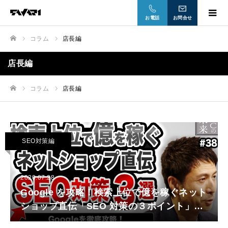
お電話
お問合せ
コラム
店長編
ホーム
店長編
コラム
店長編
ホーム
SEO対策編
2020.07.28
Google を攻略！検索上位で億を稼ぐネット
ショップ直伝「SEO 対策の３ポイント」
【ECの未来episode38】