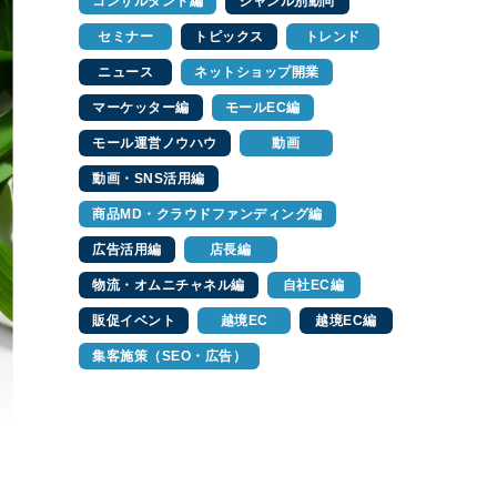
コンサルタント編
ジャンル別動向
セミナー
トピックス
トレンド
ニュース
ネットショップ開業
マーケッター編
モールEC編
モール運営ノウハウ
動画
動画・SNS活用編
商品MD・クラウドファンディング編
広告活用編
店長編
物流・オムニチャネル編
自社EC編
販促イベント
越境EC
越境EC編
集客施策（SEO・広告）