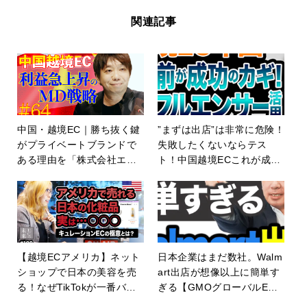
関連記事
中国・越境EC｜勝ち抜く鍵
”まずは出店”は非常に危険！
がプライベートブランドで
失敗したくないならテス
ある理由を「株式会社エフ
ト！中国越境ECこれが成功
カフェ」に独占インタビュ
法則！【episode188】
ー！【ECの未来 EP64】
【越境ECアメリカ】ネット
日本企業はまだ数社。Walm
ショップで日本の美容を売
art出店が想像以上に簡単す
る！なぜTikTokが一番バズ
ぎる【GMOグローバルE
ッたのか？【episode108】
C・EC・ネットショップ】