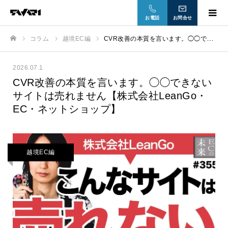
お電話
お問合せ
コラム
越境EC編
CVR改善の本質を言います。◯◯できないサイトは売れません【株式会社LeanGo・EC・ネットショップ】
ホーム
2026.07.1
CVR改善の本質を言います。◯◯できない
サイトは売れません【株式会社LeanGo・
EC・ネットショップ】
越境EC編