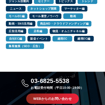
ジャンル別動向
セミナー
トピックス
トレンド
ニュース
ネットショップ開業
マーケッター編
モールEC編
モール運営ノウハウ
動画
動画・SNS活用編
商品MD・クラウドファンディング編
広告活用編
店長編
物流・オムニチャネル編
自社EC編
販促イベント
越境EC
越境EC編
集客施策（SEO・広告）
03-6825-5538
お電話受付時間（平日10:00~19:00）
WEBからのお問い合わせ