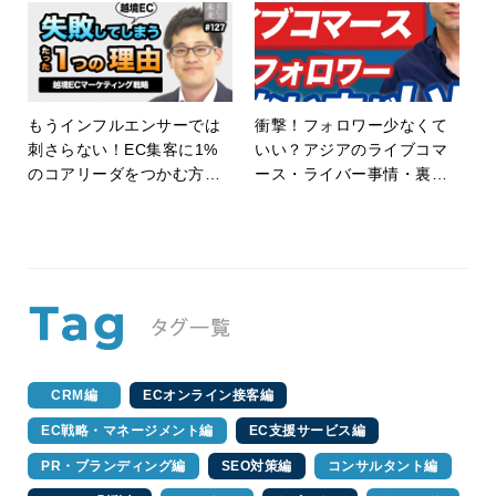
もうインフルエンサーでは
衝撃！フォロワー少なくて
刺さらない！EC集客に1%
いい？アジアのライブコマ
のコアリーダをつかむ方法
ース・ライバー事情・裏話
【episode127】
とは？【台湾・ベトナム・E
C・ネットショップ】
CRM編
ECオンライン接客編
EC戦略・マネージメント編
EC支援サービス編
PR・ブランディング編
SEO対策編
コンサルタント編