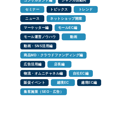
コンサルタント編
ジャンル別動向
セミナー
トピックス
トレンド
ニュース
ネットショップ開業
マーケッター編
モールEC編
モール運営ノウハウ
動画
動画・SNS活用編
商品MD・クラウドファンディング編
広告活用編
店長編
物流・オムニチャネル編
自社EC編
販促イベント
越境EC
越境EC編
集客施策（SEO・広告）