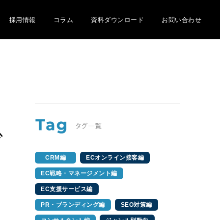
採用情報
コラム
資料ダウンロード
お問い合わせ
少
CRM編
ECオンライン接客編
EC戦略・マネージメント編
EC支援サービス編
PR・ブランディング編
SEO対策編