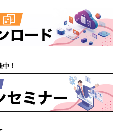
催中！
て