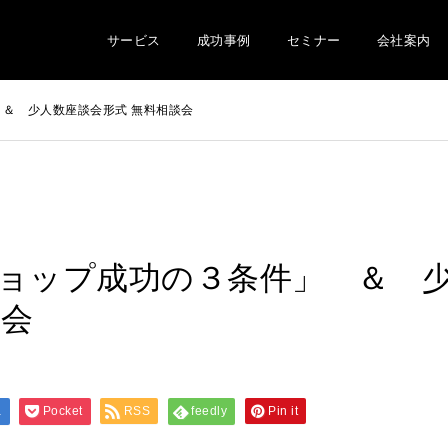
サービス
成功事例
セミナー
会社案内
 ＆ 少人数座談会形式 無料相談会
ショップ成功の３条件」 ＆ 
談会
a
Pocket
RSS
feedly
Pin it