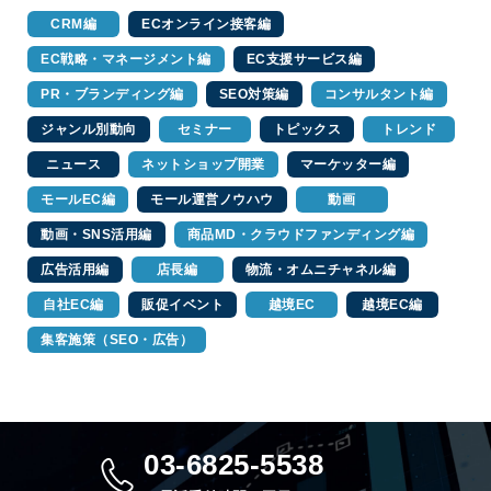
CRM編
ECオンライン接客編
EC戦略・マネージメント編
EC支援サービス編
PR・ブランディング編
SEO対策編
コンサルタント編
ジャンル別動向
セミナー
トピックス
トレンド
ニュース
ネットショップ開業
マーケッター編
モールEC編
モール運営ノウハウ
動画
動画・SNS活用編
商品MD・クラウドファンディング編
広告活用編
店長編
物流・オムニチャネル編
自社EC編
販促イベント
越境EC
越境EC編
集客施策（SEO・広告）
03-6825-5538