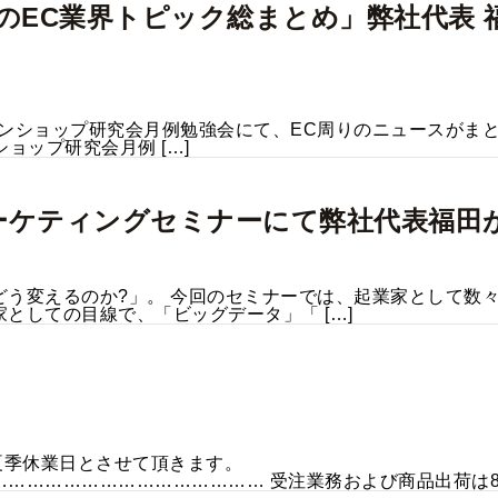
14年のEC業界トピック総まとめ」弊社代
ンショップ研究会月例勉強会にて、EC周りのニュースがまとめて読
ョップ研究会月例 […]
ットマーケティングセミナーにて弊社代表福
どう変えるのか?」。 今回のセミナーでは、起業家として数
としての目線で、「ビッグデータ」「 […]
間を夏季休業日とさせて頂きます。
………………………………… 受注業務および商品出荷は8／11