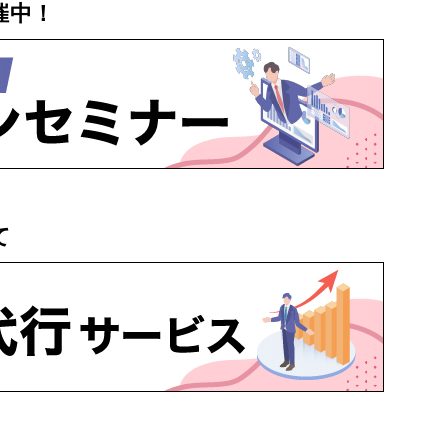
催中！
て