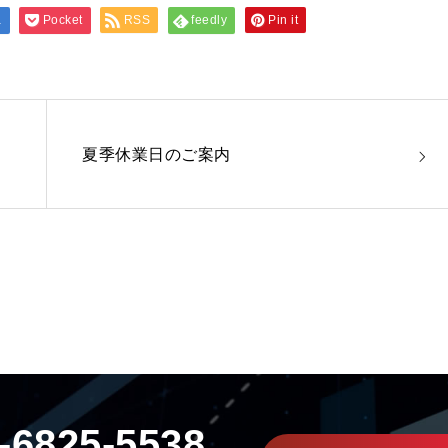
a
Pocket
RSS
feedly
Pin it
」
夏季休業日のご案内
-6825-5538