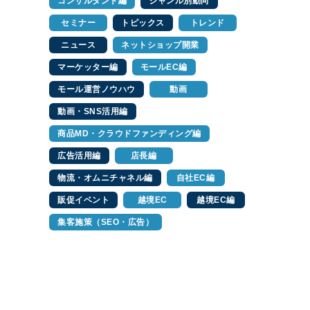
コンサルタント編
ジャンル別動向
セミナー
トピックス
トレンド
ニュース
ネットショップ開業
マーケッター編
モールEC編
モール運営ノウハウ
動画
動画・SNS活用編
商品MD・クラウドファンディング編
広告活用編
店長編
物流・オムニチャネル編
自社EC編
販促イベント
越境EC
越境EC編
集客施策（SEO・広告）