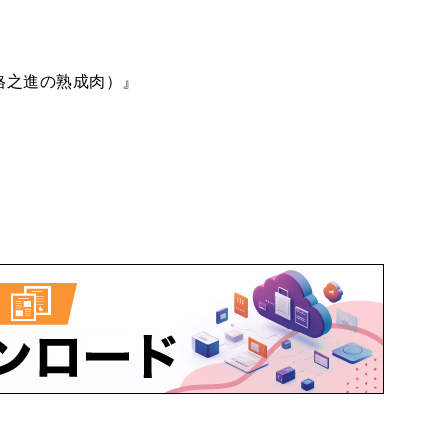
格之進の熟成肉）』