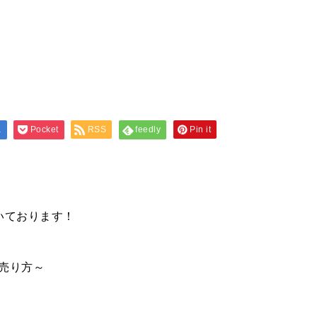
a
Pocket
RSS
feedly
Pin it
いております！
売り方～