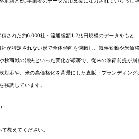
盤刷新とEC事業者のデータ活用支援に注力されていらっし
された約6,000社・流通総額1.2兆円規模のデータをもと
個社が特定されない形で全体傾向を俯瞰し、気候変動や米価
や秋商戦の消失といった変化が顕著で、従来の季節前提が崩
軟対応や、米の高価格化を背景にした直販・ブランディング
を強調しています。
！
いて教えてください。