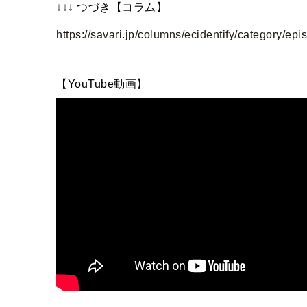
↓↓↓ つづき【コラム】
https://savari.jp/columns/ecidentify/category/ep
【YouTube動画】