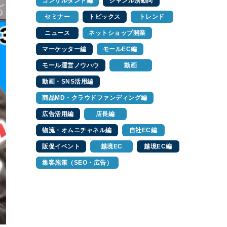
コンサルタント編
ジャンル別動向
セミナー
トピックス
トレンド
ニュース
ネットショップ開業
マーケッター編
モールEC編
モール運営ノウハウ
動画
動画・SNS活用編
商品MD・クラウドファンディング編
広告活用編
店長編
物流・オムニチャネル編
自社EC編
販促イベント
越境EC
越境EC編
集客施策（SEO・広告）