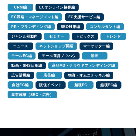
CRM編
ECオンライン接客編
EC戦略・マネージメント編
EC支援サービス編
PR・ブランディング編
SEO対策編
コンサルタント編
ジャンル別動向
セミナー
トピックス
トレンド
ニュース
ネットショップ開業
マーケッター編
モールEC編
モール運営ノウハウ
動画
動画・SNS活用編
商品MD・クラウドファンディング編
広告活用編
店長編
物流・オムニチャネル編
自社EC編
販促イベント
越境EC
越境EC編
集客施策（SEO・広告）