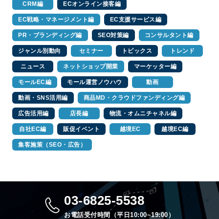
CRM編
ECオンライン接客編
EC戦略・マネージメント編
EC支援サービス編
PR・ブランディング編
SEO対策編
コンサルタント編
ジャンル別動向
セミナー
トピックス
トレンド
ニュース
ネットショップ開業
マーケッター編
モールEC編
モール運営ノウハウ
動画
動画・SNS活用編
商品MD・クラウドファンディング編
広告活用編
店長編
物流・オムニチャネル編
自社EC編
販促イベント
越境EC
越境EC編
集客施策（SEO・広告）
03-6825-5538
お電話受付時間（平日10:00~19:00）