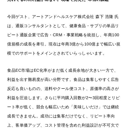
今回ゲスト、アートアンドヘルスケア株式会社 森下 浩隆 氏
は、通販コンサルタントとして、健康食品・サプリの単品リ
ピート通販企業で広告・CRM・事業戦略を統括し、年商100
億規模の成長を牽引。現在は年商3億から100億まで幅広い規
模でのサポートをメインとされていらっしゃいます。
食品EC市場はEC化率がまだ低く成長余地が大きい一方で、
利益を出す難易度が高い分野です。食品は集客しやすく広告
反応も良いものの、送料やクール便コスト、原価率の高さが
利益を圧迫します。さらに平均購入回数が2〜3回程度とリピ
ート率が低く、競合も幅広いため「美味しいだけ」では継続
成長できません。成功には集客だけでなく、リピート率向
上、客単価アップ、コスト管理を含めた利益設計が不可欠で