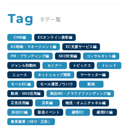
CRM編
ECオンライン接客編
EC戦略・マネージメント編
EC支援サービス編
PR・ブランディング編
SEO対策編
コンサルタント編
ジャンル別動向
セミナー
トピックス
トレンド
ニュース
ネットショップ開業
マーケッター編
モールEC編
モール運営ノウハウ
動画
動画・SNS活用編
商品MD・クラウドファンディング編
広告活用編
店長編
物流・オムニチャネル編
自社EC編
販促イベント
越境EC
越境EC編
集客施策（SEO・広告）