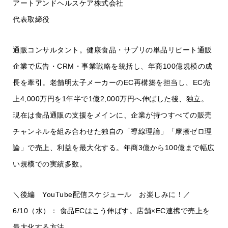
アートアンドヘルスケア株式会社
代表取締役
通販コンサルタント。健康食品・サプリの単品リピート通販
企業で広告・CRM・事業戦略を統括し、年商100億規模の成
長を牽引。老舗明太子メーカーのEC再構築を担当し、EC売
上4,000万円を1年半で1億2,000万円へ伸ばした後、独立。
現在は食品通販の支援をメインに、企業が持つすべての販売
チャンネルを組み合わせた独自の「導線理論」「摩擦ゼロ理
論」で売上、利益を最大化する。年商3億から100億まで幅広
い規模での実績多数。
＼後編 YouTube配信スケジュール お楽しみに！／
6/10（水）： 食品ECはこう伸ばす。店舗×EC連携で売上を
最大化する方法