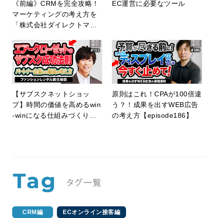
《前編》CRMを完全攻略！
EC運営に必要なツール
マーケティングの考え方を
「株式会社ダイレクトマー
ケティングゼロ」へ独占イ
ンタビュー！【ECの未来 E
P70】
【サブスクネットショッ
原則はこれ！CPAが100倍違
プ】時間の価値を高めるwin
う？！成果を出すWEB広告
-winになる仕組みづくりと
の考え方【episode186】
は？【episode153】
CRM編
ECオンライン接客編