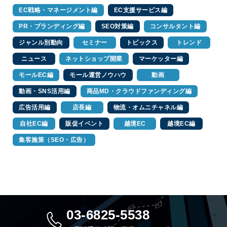
EC戦略・マネージメント編
EC支援サービス編
PR・ブランディング編
SEO対策編
コンサルタント編
ジャンル別動向
セミナー
トピックス
トレンド
ニュース
ネットショップ開業
マーケッター編
モールEC編
モール運営ノウハウ
動画
動画・SNS活用編
商品MD・クラウドファンディング編
広告活用編
店長編
物流・オムニチャネル編
自社EC編
販促イベント
越境EC
越境EC編
集客施策（SEO・広告）
03-6825-5538