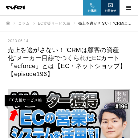
お電話
お問合せ
コラム
EC支援サービス編
売上を逃がさない！“CRMは顧客の資産化”メーカー目線でつくられたECカート『ecforce』とは【EC・ネットショップ】【episode196】
ホーム
2023.06.14
売上を逃がさない！“CRMは顧客の資産
化”メーカー目線でつくられたECカート
『ecforce』とは【EC・ネットショップ】
【episode196】
EC支援サービス編