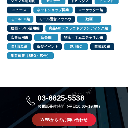
ジャンル別動向
セミナー
トピックス
トレンド
ニュース
ネットショップ開業
マーケッター編
モールEC編
モール運営ノウハウ
動画
動画・SNS活用編
商品MD・クラウドファンディング編
広告活用編
店長編
物流・オムニチャネル編
自社EC編
販促イベント
越境EC
越境EC編
集客施策（SEO・広告）
03-6825-5538
お電話受付時間（平日10:00~19:00）
WEBからのお問い合わせ