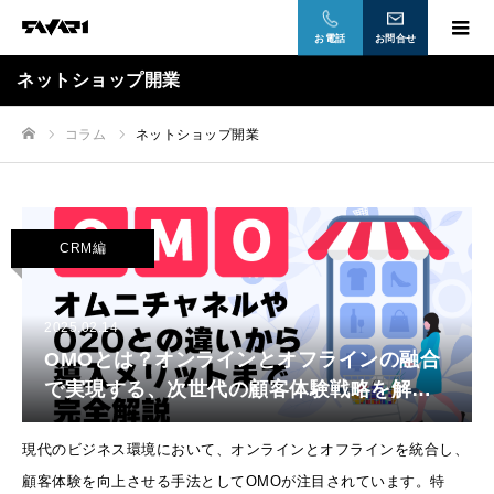
お電話
お問合せ
ネットショップ開業
コラム
ネットショップ開業
ホーム
CRM編
2025.02.14
OMOとは？オンラインとオフラインの融合
で実現する、次世代の顧客体験戦略を解
説！
現代のビジネス環境において、オンラインとオフラインを統合し、
顧客体験を向上させる手法としてOMOが注目されています。特