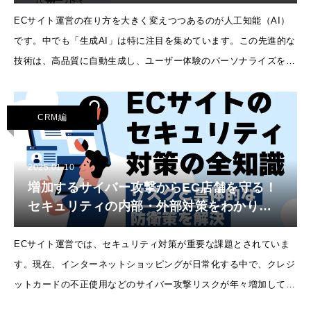
生成AI活用ガイド！
ECサイト運営の在り方を大きく変えつつあるのが人工知能（AI）
です。中でも「生成AI」は特に注目を集めています。この先進的な
技術は、高品質に自動生成し、ユーザー体験のパーソナライズを可
能にする点で高く評価されています。ただし、その能力を十分に引
き出すためには、適切な知識と
CRM編
2025.01.10
増加するサイバー攻撃からEC店舗を守る！
セキュリティの内部・外部対策をわかりや
すく解説！
ECサイト運営では、セキュリティ対策が重要な課題とされていま
す。現在、インターネットショッピングが日常化する中で、クレジ
ットカードの不正使用などのサイバー攻撃リスクが年々増加してい
ます。今回はECサイトが直面する代表的なセキュリティリスク