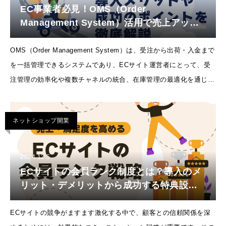
EC事業者必見！OMS（Order
Management System）活用で売上アップ
を実現する方法を解説！
OMS（Order Management System）は、受注から出荷・入金まで
を一括管理できるシステムであり、ECサイト運営者にとって、受
注管理の効率化や複数チャネルの統合、在庫管理の最適化を通じて
売上向上に寄与する重要なツールです。OMSの導入には初期コス
トが発生し
ネットショップ開業
2024.12.5
ECサイトの会員ランク制度とは？導入のメ
リット・デメリットから成功する特典設計
まで徹底解説！
ECサイトの競争がますます激化する中で、顧客との信頼関係を深