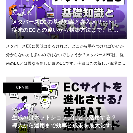
2025.01.31
メタバースECの基礎知識と参入メリット！
従来のECとの違いから構築方法まで、ビジ
ネスチャンスを逃さないための実践的解
説！
メタバースECに興味はあるけれど、どこから手をつければいいか
分からない方も多いのではないでしょうか？メタバースECは、従
来のECとは異なる新しい形のECです。今回はこの新しい市場に参
入することで、あなたのビジネスにどのようなメリットがあるの
か、詳しくご紹介します。
CRM編
2025.01.17
生成AIはネットショップにどう活用する？
導入から運用まで効率と成果を最大化する