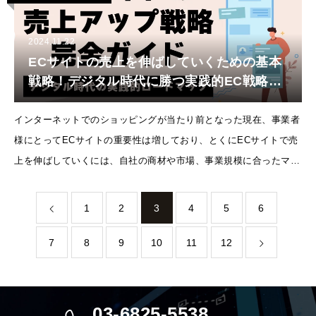
2024.11.22
ECサイトの売上を伸ばしていくための基本
戦略！デジタル時代に勝つ実践的EC戦略を
解説！
インターネットでのショッピングが当たり前となった現在、事業者
様にとってECサイトの重要性は増しており、とくにECサイトで売
上を伸ばしていくには、自社の商材や市場、事業規模に合ったマー
ケティング戦略が必要不可欠といえるでしょう。今回は、ECサイ
ト
1
2
3
4
5
6
7
8
9
10
11
12
03-6825-5538