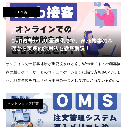
と、その対策について具体的に説
CRM編
2024.12.20
CVR改善からUI最適化まで、Web接客の基
礎から実践的活用法を徹底解説！
オンラインでの顧客体験が重要視される今、Webサイトでの顧客接
点の創出やユーザーとのコミュニケーションに悩む方も多いでしょ
う。顧客体験を向上させる手段の一つとして注目されているのが
Web接客です。今回は、Web接客の種類や機能、導入のメリットを
分かりやすく解説します。
ネットショップ開業
2024.12.13