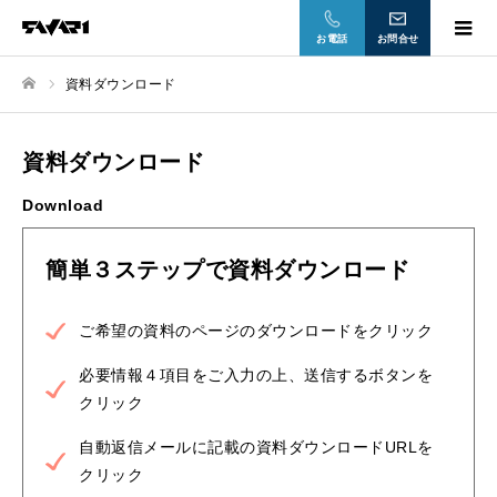
お電話
お問合せ
資料ダウンロード
ホーム
資料ダウンロード
Download
簡単３ステップで資料ダウンロード
ご希望の資料のページのダウンロードをクリック
必要情報４項目をご入力の上、送信するボタンを
クリック
自動返信メールに記載の資料ダウンロードURLを
クリック