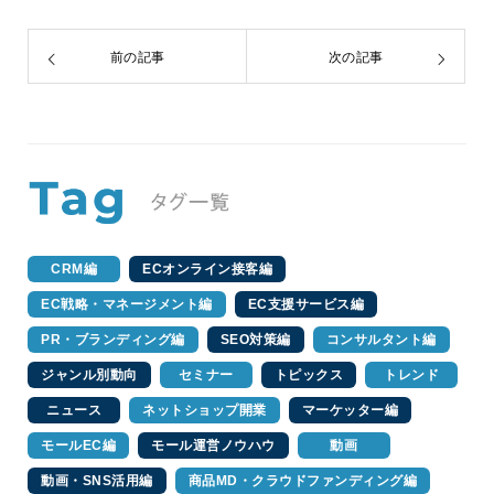
前の記事
次の記事
CRM編
ECオンライン接客編
EC戦略・マネージメント編
EC支援サービス編
PR・ブランディング編
SEO対策編
コンサルタント編
ジャンル別動向
セミナー
トピックス
トレンド
ニュース
ネットショップ開業
マーケッター編
モールEC編
モール運営ノウハウ
動画
動画・SNS活用編
商品MD・クラウドファンディング編