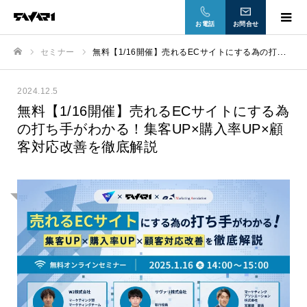
お電話
お問合せ
セミナー
無料【1/16開催】売れるECサイトにする為の打ち手がわかる！集客UP×購入率UP×顧客対応改善を徹底解説
ホーム
2024.12.5
無料【1/16開催】売れるECサイトにする為
の打ち手がわかる！集客UP×購入率UP×顧
客対応改善を徹底解説