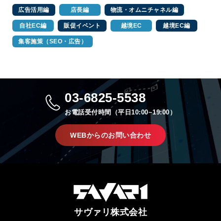
広告活用編
店長編
物流・オムニチャネル編
自社EC編
販促イベント
越境EC
越境EC編
集客施策（SEO・広告）
03-6825-5538
お電話受付時間（平日10:00~19:00）
WEBからのお問い合わせ
サヴァリ株式会社